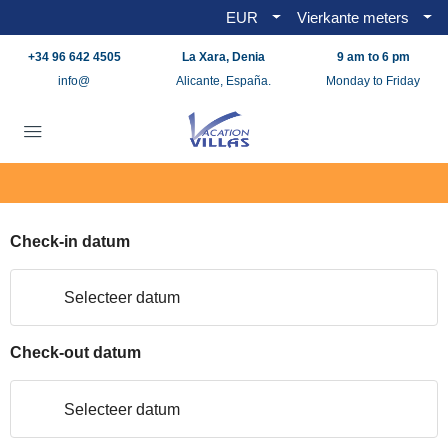
EUR
Vierkante meters
+34 96 642 4505
La Xara, Denia
9 am to 6 pm
info@
Alicante, España.
Monday to Friday
Check-in datum
Selecteer datum
Check-out datum
Selecteer datum