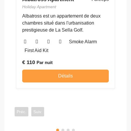
Holiday Apartment
Ho
Albatross est un appartement de deux
Ca
chambres situé dans l'urbanisation
De
prestigieuse de La Sella Golf.
T
Smoke Alarm
C
First Aid Kit
€
110
Par nuit
€
Détails
Préc.
Suiv.