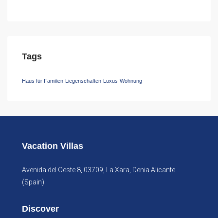
Tags
Haus für Familien
Liegenschaften
Luxus
Wohnung
Vacation Villas
Avenida del Oeste 8, 03709, La Xara, Denia Alicante
(Spain)
Discover