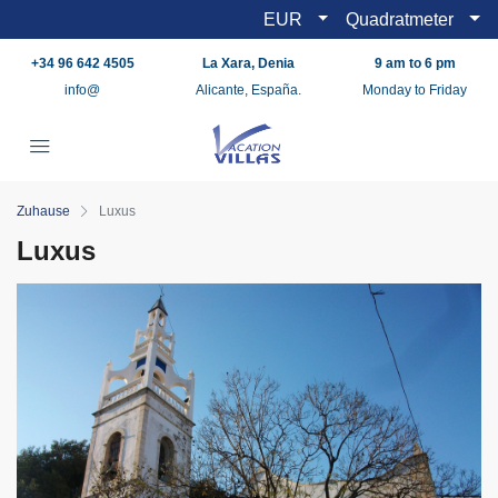
EUR
Quadratmeter
+34 96 642 4505
La Xara, Denia
9 am to 6 pm
info@
Alicante, España.
Monday to Friday
Zuhause
Luxus
Luxus