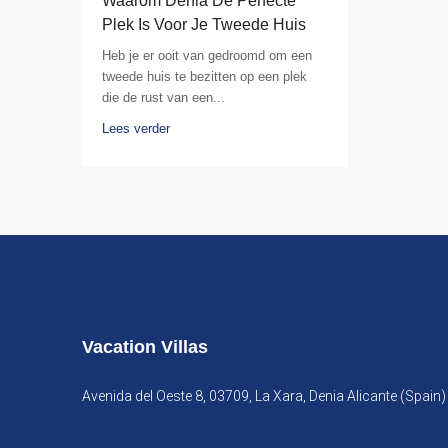
Waarom Denia De Perfecte
Plek Is Voor Je Tweede Huis
Heb je er ooit van gedroomd om een
tweede huis te bezitten op een plek
die de rust van een...
Lees verder
Vacation Villas
Avenida del Oeste 8, 03709, La Xara, Denia Alicante (Spain)