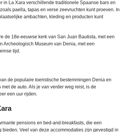
 er in La Xara verschillende traditionele Spaanse bars en
n zoals paella, tapas en verse zeevruchten kunt proeven. In
 plaatselijke ambachten, kleding en producten kunt
dere de 18e-eeuwse kerk van San Juan Bautista, met een
legen Archeologisch Museum van Denia, met een
inse tijd.
en van de populaire toeristische bestemmingen Denia en
met de auto. Als je van verder weg reist, is de
eer een uur rijden.
Xara
harmante pensions en bed-and-breakfasts, die een
g bieden. Veel van deze accommodaties zijn gevestigd in