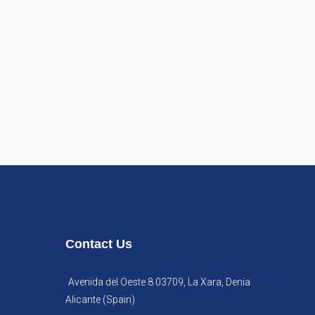
Contact Us
Avenida del Oeste 8 03709, La Xara, Denia
Alicante (Spain)