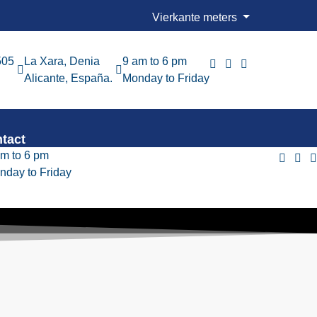
Vierkante meters
505
La Xara, Denia
9 am to 6 pm
Alicante, España.
Monday to Friday
tact
am to 6 pm
nday to Friday