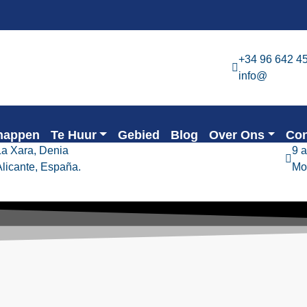
+34 96 642 4
info@
happen
Te Huur
Gebied
Blog
Over Ons
Con
La Xara, Denia
9 
Alicante, España.
Mo