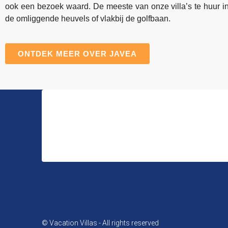
ook een bezoek waard. De meeste van onze villa’s te huur in
de omliggende heuvels of vlakbij de golfbaan.
ONTDEK MEER OVER JAVEA
Vacation Villas
Avenida del Oeste 8, 03709, La Xara, Denia Alicante (S
© Vacation Villas - All rights reserved