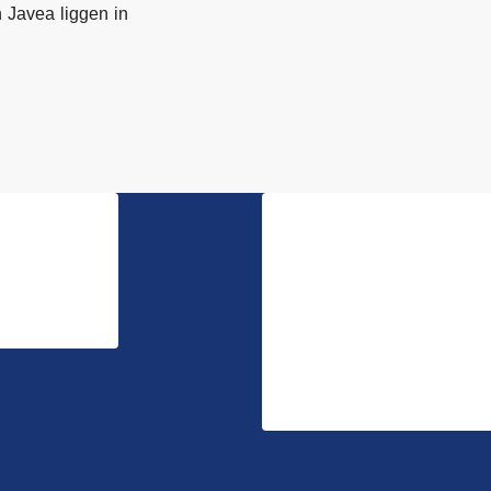
 Javea liggen in
Discover
pain)
Vrijstaande villa
Appartement
Land
Rijtjeshuis