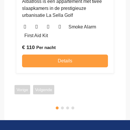
Ho
Casa Historia, dichtbij het strand
C
Smoke Alarm
pr
First Aid Kit
€
136
Per nacht
Details
€
Vorige
Volgende