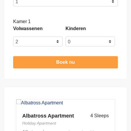
Kamer 1
Volwassenen
Kinderen
Boek nu
Casa Historia, dichtbij het strand
ps
C
6 Sleeps
G
Holiday Villa